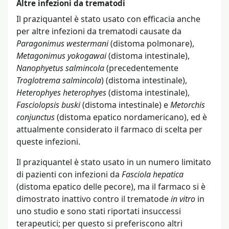
Altre infezioni da trematodi
Il praziquantel è stato usato con efficacia anche
per altre infezioni da trematodi causate da
Paragonimus westermani
(distoma polmonare),
Metagonimus yokogawai
(distoma intestinale),
Nanophyetus salmincola
(precedentemente
Troglotrema salmincola
) (distoma intestinale),
Heterophyes heterophyes
(distoma intestinale),
Fasciolopsis buski
(distoma intestinale) e
Metorchis
conjunctus
(distoma epatico nordamericano), ed è
attualmente considerato il farmaco di scelta per
queste infezioni.
Il praziquantel è stato usato in un numero limitato
di pazienti con infezioni da
Fasciola hepatica
(distoma epatico delle pecore), ma il farmaco si è
dimostrato inattivo contro il trematode
in vitro
in
uno studio e sono stati riportati insuccessi
terapeutici; per questo si preferiscono altri