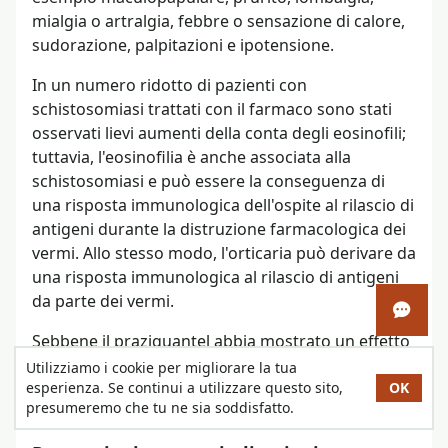
mialgia o artralgia, febbre o sensazione di calore,
sudorazione, palpitazioni e ipotensione.
In un numero ridotto di pazienti con
schistosomiasi trattati con il farmaco sono stati
osservati lievi aumenti della conta degli eosinofili;
tuttavia, l'eosinofilia è anche associata alla
schistosomiasi e può essere la conseguenza di
una risposta immunologica dell'ospite al rilascio di
antigeni durante la distruzione farmacologica dei
vermi. Allo stesso modo, l'orticaria può derivare da
una risposta immunologica al rilascio di antigeni
da parte dei vermi.
Apri c
Sebbene il praziquantel abbia mostrato un effetto
inotropo positivo sugli atri di ratto
in vitro
, questo
Utilizziamo i cookie per migliorare la tua
esperienza. Se continui a utilizzare questo sito,
OK
effetto non è stato finora descritto nell'uomo e la
presumeremo che tu ne sia soddisfatto.
sua rilevanza clinica non è nota.