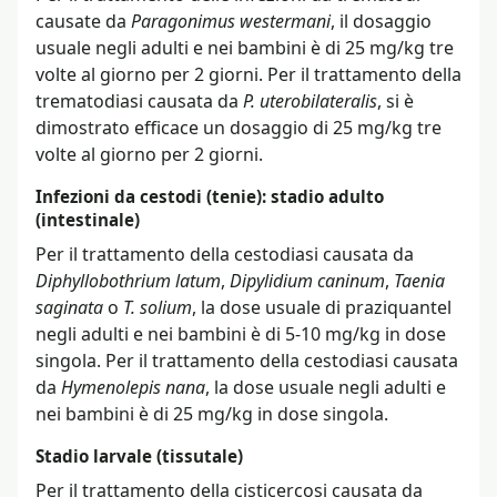
causate da
Paragonimus westermani
, il dosaggio
usuale negli adulti e nei bambini è di 25 mg/kg tre
volte al giorno per 2 giorni. Per il trattamento della
trematodiasi causata da
P. uterobilateralis
, si è
dimostrato efficace un dosaggio di 25 mg/kg tre
volte al giorno per 2 giorni.
Infezioni da cestodi (tenie): stadio adulto
(intestinale)
Per il trattamento della cestodiasi causata da
Diphyllobothrium latum
,
Dipylidium caninum
,
Taenia
saginata
o
T. solium
, la dose usuale di praziquantel
negli adulti e nei bambini è di 5-10 mg/kg in dose
singola. Per il trattamento della cestodiasi causata
da
Hymenolepis nana
, la dose usuale negli adulti e
nei bambini è di 25 mg/kg in dose singola.
Stadio larvale (tissutale)
Per il trattamento della cisticercosi causata da