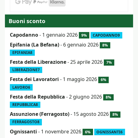
Buoni sconto
Capodanno
- 1 gennaio 2026
9%
CAPODANNO9
Epifania (La Befana)
- 6 gennaio 2026
8%
EPIFANIA8
Festa della Liberazione
- 25 aprile 2026
7%
LIBERAZIONE7
Festa dei Lavoratori
- 1 maggio 2026
6%
LAVORO6
Festa della Repubblica
- 2 giugno 2026
8%
REPUBBLICA8
Assunzione (Ferragosto)
- 15 agosto 2026
8%
FERRAGOSTO8
Ognissanti
- 1 novembre 2026
6%
OGNISSANTI6