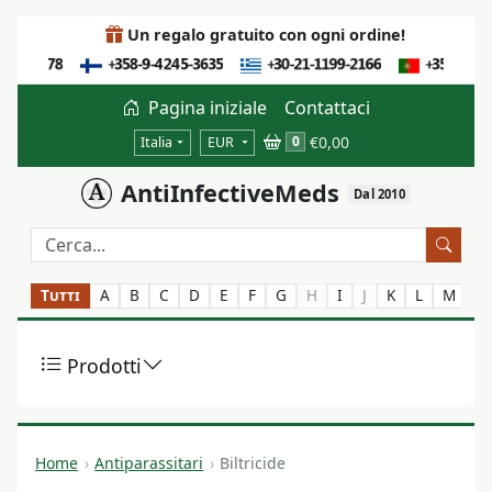
Un regalo gratuito con ogni ordine!
Pagina iniziale
Contattaci
€0,00
0
Italia
EUR
AntiInfectiveMeds
Dal 2010
Tutti
A
B
C
D
E
F
G
H
I
J
K
L
M
N
Prodotti
Home
Antiparassitari
Biltricide