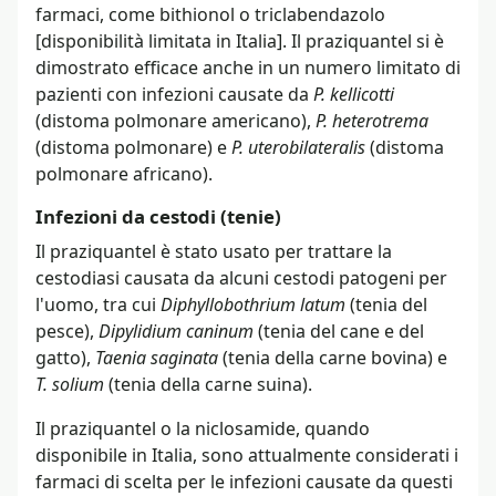
farmaci, come bithionol o triclabendazolo
[disponibilità limitata in Italia]. Il praziquantel si è
dimostrato efficace anche in un numero limitato di
pazienti con infezioni causate da
P. kellicotti
(distoma polmonare americano),
P. heterotrema
(distoma polmonare) e
P. uterobilateralis
(distoma
polmonare africano).
Infezioni da cestodi (tenie)
Il praziquantel è stato usato per trattare la
cestodiasi causata da alcuni cestodi patogeni per
l'uomo, tra cui
Diphyllobothrium latum
(tenia del
pesce),
Dipylidium caninum
(tenia del cane e del
gatto),
Taenia saginata
(tenia della carne bovina) e
T. solium
(tenia della carne suina).
Il praziquantel o la niclosamide, quando
disponibile in Italia, sono attualmente considerati i
farmaci di scelta per le infezioni causate da questi